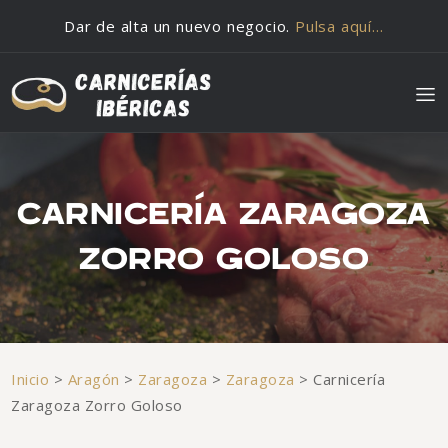
Saltar al contenido
Dar de alta un nuevo negocio.
Pulsa aquí…
CARNICERÍA ZARAGOZA
ZORRO GOLOSO
Inicio
>
Aragón
>
Zaragoza
>
Zaragoza
>
Carnicería
Zaragoza Zorro Goloso