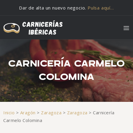
Saltar al contenido
Dar de alta un nuevo negocio.
Pulsa aquí…
CARNICERÍA CARMELO
COLOMINA
Inicio
>
Aragón
>
Zaragoza
>
Zaragoza
>
Carnicería
Carmelo Colomina