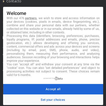
Contacto
Política de cookies
Welcome
With our 476
partners
, we wish to store and access information on
Política de privacidad
your devices (cookies, pixels in emails, device fingerprinting, etc.),
combine and share your personal data with our partners, whether
collected on this website or in our emails, already held by some of us,
or obtained later, including in other contexts.
Processing this data (identifiers, browsing, preferences, purchases,
Información de contacto
loyalty programs, IP, postal addresses and emails, phone, precise
geolocation, etc.) allows developing and offering you services,
content, commercial offers and ads across your devices and screens
*No se garantiza que los datos mostrados estén
(including by email, post, SMS, phone, audio, and video),
actualizados.
personalising them, measuring their performance, and analysing
audiences. Session recording of your browsing and interactions helps
improve your experience.
** Los precios mostrados son estimaciones y no se
You can "accept all" and withdraw your consent at any time via the
"cookie" icon
. You can also "set detailed preferences" and object to
garantiza su veracidad.
processing activities not subject to consent. These choices remain
valid for 6 months.
powered by
Accept all
© 2026. carniceriasibericas.com
Set your choices