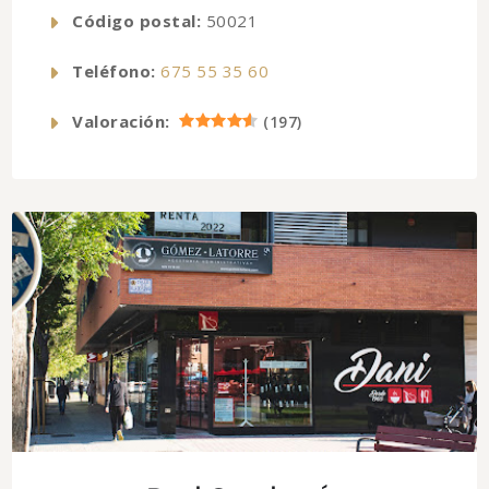
Código postal:
50021
Teléfono:
675 55 35 60
Valoración:
(
197
)