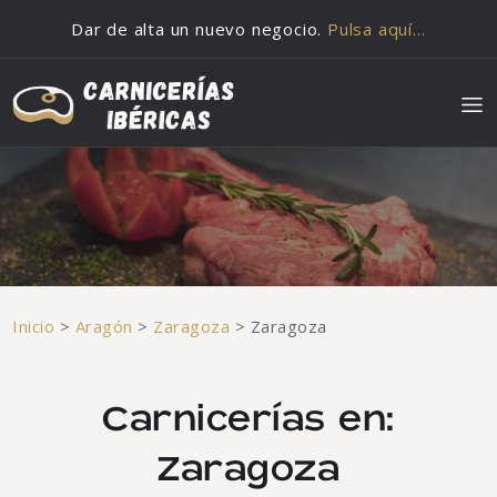
Saltar al contenido
Dar de alta un nuevo negocio.
Pulsa aquí…
Inicio
>
Aragón
>
Zaragoza
>
Zaragoza
Carnicerías en:
Zaragoza