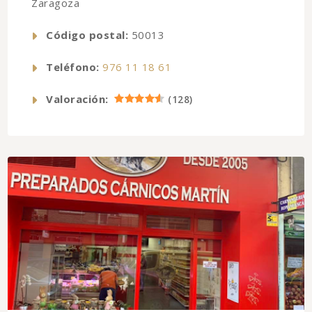
Zaragoza
Código postal:
50013
Teléfono:
976 11 18 61
Valoración:
(
128
)