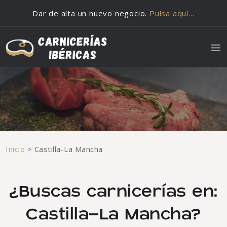
Saltar al contenido
Dar de alta un nuevo negocio.
Pulsa aquí…
Inicio
>
Castilla-La Mancha
¿Buscas carnicerías en:
Castilla-La Mancha?