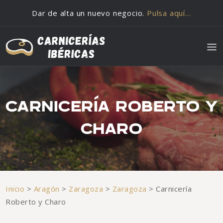
Saltar al contenido
Dar de alta un nuevo negocio.
Pulsa aquí…
CARNICERÍA ROBERTO Y
CHARO
Inicio
>
Aragón
>
Zaragoza
>
Zaragoza
>
Carnicería
Roberto y Charo