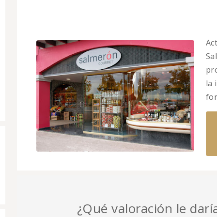
Ac
Sa
pr
la
fo
¿Qué valoración le darí