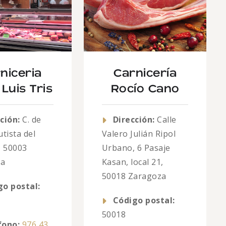
niceria
Carnicería
Luis Tris
Rocío Cano
ción:
C. de
Dirección:
Calle
tista del
Valero Julián Ripol
, 50003
Urbano, 6 Pasaje
za
Kasan, local 21,
50018 Zaragoza
go postal:
Código postal:
50018
fono:
976 43