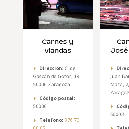
Carnes y
Car
viandas
José 
Dirección:
C. de
Direc
Gascón de Gotor, 19,
Juan Bau
50006 Zaragoza
Mazo, 2
Zarago
Código postal:
50006
Códi
50003
Telefono:
976 73
00 85
Tele