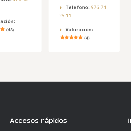
Telefono:
976 74
25 11
ación:
Valoración:
(
48
)
(
4
)
Accesos rápidos