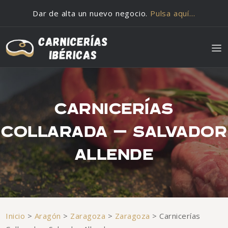
Saltar al contenido
Dar de alta un nuevo negocio.
Pulsa aquí…
CARNICERÍAS
COLLARADA – SALVADOR
ALLENDE
Inicio
>
Aragón
>
Zaragoza
>
Zaragoza
>
Carnicerías