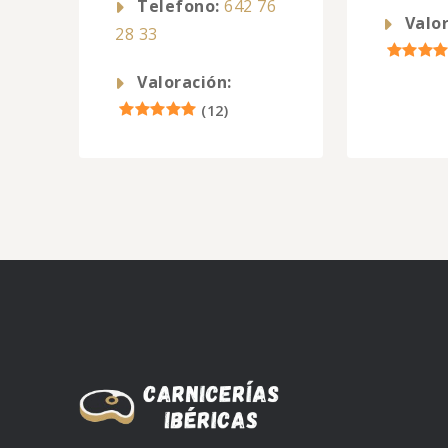
Telefono:
642 76
Valor
28 33
Valoración:
(
12
)