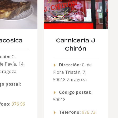
acosica
Carnicería J
Chirón
ción:
C.
de Pavía, 14,
Dirección:
C. de
aragoza
Flora Tristán, 7,
50018 Zaragoza
go postal:
Código postal:
50018
fono:
976 96
Telefono:
976 73