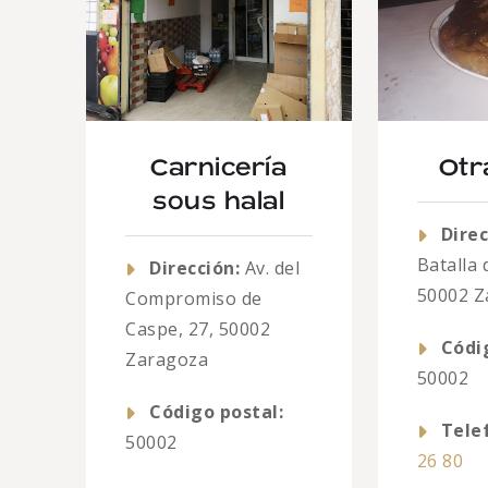
Carnicería
Otr
sous halal
Direc
Batalla 
Dirección:
Av. del
50002 Z
Compromiso de
Caspe, 27, 50002
Códi
Zaragoza
50002
Código postal:
Tele
50002
26 80