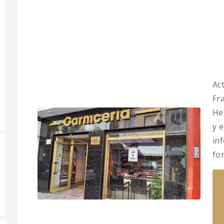
Ac
Fr
He
y 
in
fo