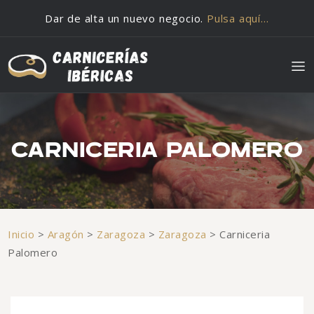
Saltar al contenido
Dar de alta un nuevo negocio.
Pulsa aquí…
CARNICERIA PALOMERO
Inicio
>
Aragón
>
Zaragoza
>
Zaragoza
>
Carniceria
Palomero