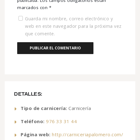
publicada.
Los campos obligatorios están
marcados con
*
Guarda mi nombre, correo electrónico y
web en este navegador para la próxima vez
que comente.
DETALLES:
Tipo de carnicería:
Carnicería
Teléfono:
976 33 31 44
Página web:
http://carniceriapalomero.com/