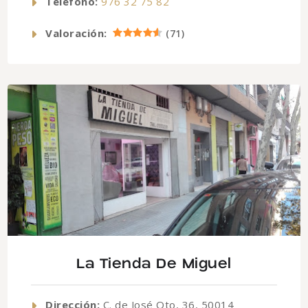
Telefono:
976 32 75 82
Valoración:
(
71
)
La Tienda De Miguel
Dirección:
C. de José Oto, 36, 50014