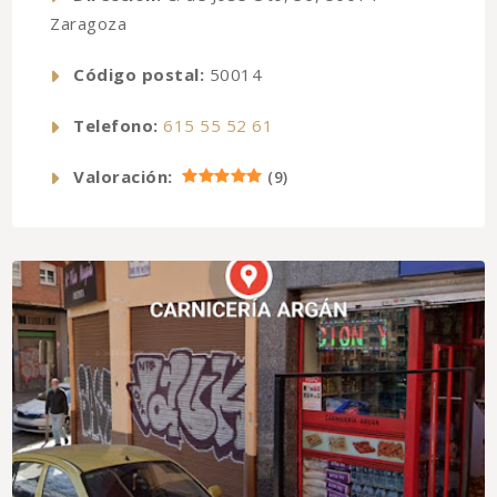
Zaragoza
Código postal:
50014
Telefono:
615 55 52 61
Valoración:
(
9
)