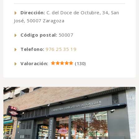
Dirección:
C. del Doce de Octubre, 34, San
José, 50007 Zaragoza
Código postal:
50007
Telefono:
976 25 35 19
Valoración:
(
130
)