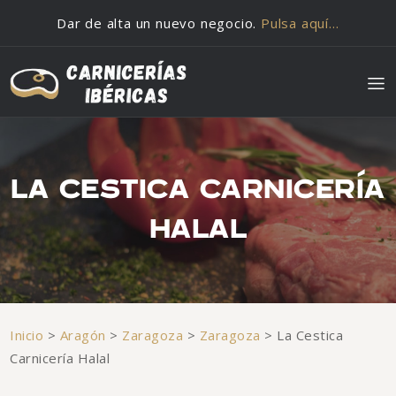
Saltar al contenido
Dar de alta un nuevo negocio.
Pulsa aquí…
LA CESTICA CARNICERÍA
HALAL
Inicio
>
Aragón
>
Zaragoza
>
Zaragoza
>
La Cestica
Carnicería Halal