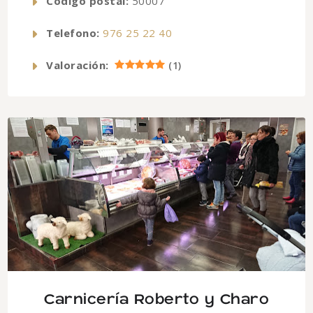
Código postal:
50007
Telefono:
976 25 22 40
Valoración:
(
1
)
Carnicería Roberto y Charo