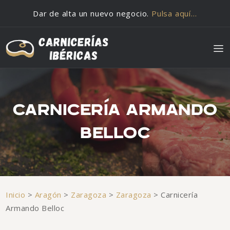
Saltar al contenido
Dar de alta un nuevo negocio.
Pulsa aquí…
CARNICERÍA ARMANDO
BELLOC
Inicio
>
Aragón
>
Zaragoza
>
Zaragoza
>
Carnicería
Armando Belloc