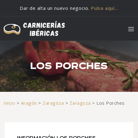
Saltar al contenido
Dar de alta un nuevo negocio.
Pulsa aquí…
LOS PORCHES
Inicio
>
Aragón
>
Zaragoza
>
Zaragoza
>
Los Porches
INFORMACIÓN LOS PORCHES