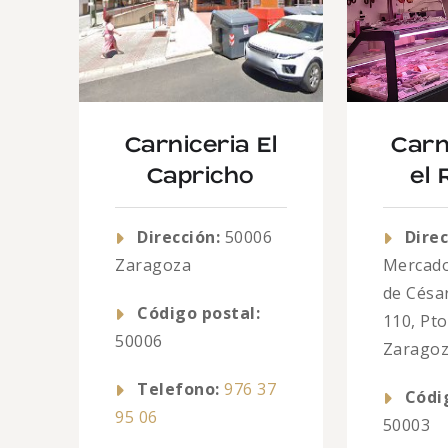
Carniceria El
Carn
Capricho
el 
Dirección:
50006
Direc
Zaragoza
Mercado
de Césa
Código postal:
110, Pto
50006
Zarago
Telefono:
976 37
Códi
95 06
50003