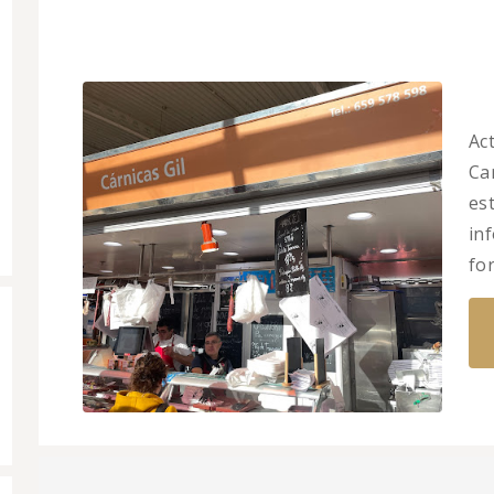
Ac
Car
es
in
fo