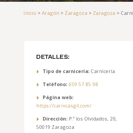
Inicio
>
Aragón
>
Zaragoza
>
Zaragoza
>
Carni
DETALLES:
Tipo de carnicería:
Carnicería
Teléfono:
659 57 85 98
Página web:
https://carnicasgil.com/
Dirección:
P.º los Olvidados, 20,
50019 Zaragoza