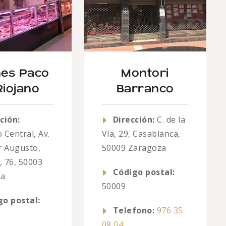
es Paco
Montori
Riojano
Barranco
ción:
Dirección:
C. de la
 Central, Av.
Vía, 29, Casablanca,
r Augusto,
50009 Zaragoza
, 76, 50003
Código postal:
za
50009
go postal:
Telefono:
976 35
08 04