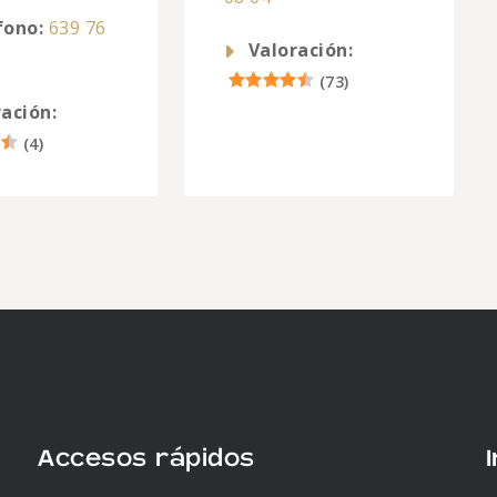
fono:
639 76
Valoración:
(
73
)
ación:
(
4
)
Accesos rápidos