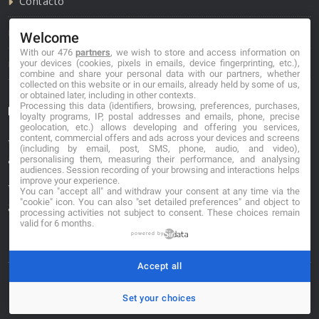
Contacto
Política de cookies
Welcome
With our 476
partners
, we wish to store and access information on
Política de privacidad
your devices (cookies, pixels in emails, device fingerprinting, etc.),
combine and share your personal data with our partners, whether
collected on this website or in our emails, already held by some of us,
or obtained later, including in other contexts.
Processing this data (identifiers, browsing, preferences, purchases,
Información de contacto
loyalty programs, IP, postal addresses and emails, phone, precise
geolocation, etc.) allows developing and offering you services,
content, commercial offers and ads across your devices and screens
*No se garantiza que los datos mostrados estén
(including by email, post, SMS, phone, audio, and video),
actualizados.
personalising them, measuring their performance, and analysing
audiences. Session recording of your browsing and interactions helps
improve your experience.
** Los precios mostrados son estimaciones y no se
You can "accept all" and withdraw your consent at any time via the
"cookie" icon
. You can also "set detailed preferences" and object to
garantiza su veracidad.
processing activities not subject to consent. These choices remain
valid for 6 months.
powered by
Accept all
© 2026. carniceriasibericas.com
Set your choices