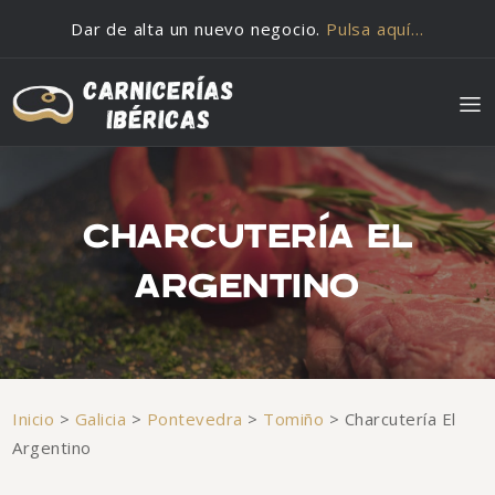
Saltar al contenido
Dar de alta un nuevo negocio.
Pulsa aquí…
CHARCUTERÍA EL
ARGENTINO
Inicio
>
Galicia
>
Pontevedra
>
Tomiño
>
Charcutería El
Argentino