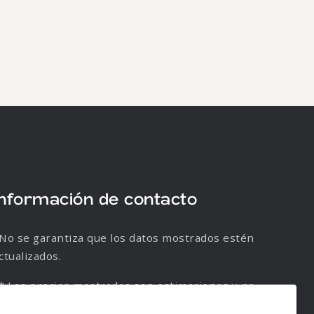
Información de contacto
No se garantiza que los datos mostrados estén
ctualizados.
* Los precios mostrados son estimaciones y no
e garantiza su veracidad.