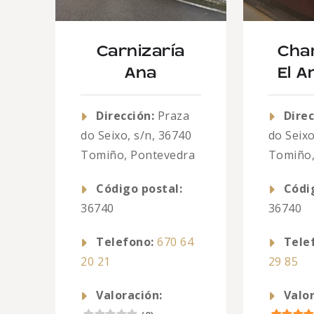
Carnizaría
Cha
Ana
El A
Dirección:
Praza
Direc
do Seixo, s/n, 36740
do Seix
Tomiño, Pontevedra
Tomiño,
Código postal:
Códi
36740
36740
Telefono:
670 64
Tele
20 21
29 85
Valoración:
Valor