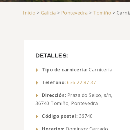
Inicio
>
Galicia
>
Pontevedra
>
Tomiño
>
Carni
DETALLES:
Tipo de carnicería:
Carnicería
Teléfono:
636 22 87 37
Dirección:
Praza do Seixo, s/n,
36740 Tomiño, Pontevedra
Código postal:
36740
Horarios:
Domingo: Cerrado,