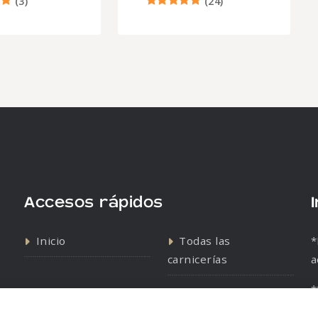
(
3
)
(
24
)
Accesos rápidos
Inicio
Todas las
*
carnicerías
a
*
Contacto
Política de cookies
s