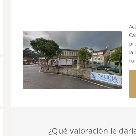
Ac
Car
pr
la
fo
¿Qué valoración le darí