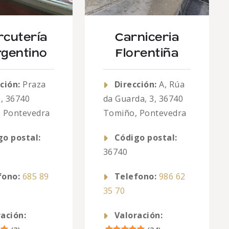
rcutería
Carniceria
rgentino
Florentiña
ción:
Praza
Dirección:
A, Rúa
o, 36740
da Guarda, 3, 36740
 Pontevedra
Tomiño, Pontevedra
go postal:
Código postal:
36740
fono:
685 89
Telefono:
986 62
35 70
ación:
Valoración: