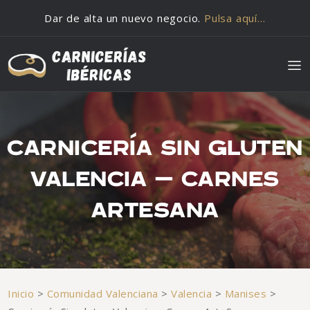
Saltar al contenido
Dar de alta un nuevo negocio.
Pulsa aquí…
CARNICERÍA SIN GLUTEN
VALENCIA – CARNES
ARTESANA
Inicio
>
Comunidad Valenciana
>
Valencia
>
Manises
>