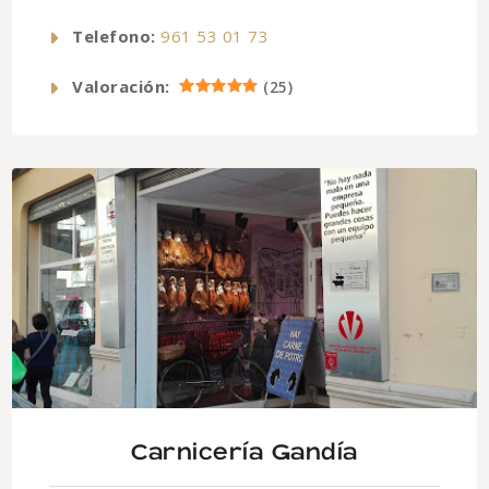
Telefono:
961 53 01 73
Valoración:
(
25
)
Carnicería Gandía