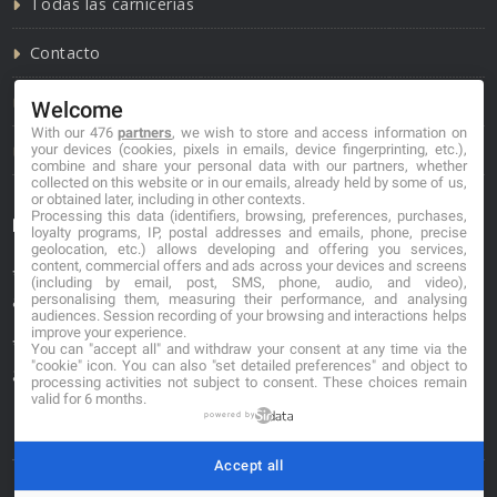
Todas las carnicerías
Contacto
Política de cookies
Welcome
With our 476
partners
, we wish to store and access information on
Política de privacidad
your devices (cookies, pixels in emails, device fingerprinting, etc.),
combine and share your personal data with our partners, whether
collected on this website or in our emails, already held by some of us,
or obtained later, including in other contexts.
Processing this data (identifiers, browsing, preferences, purchases,
Información de contacto
loyalty programs, IP, postal addresses and emails, phone, precise
geolocation, etc.) allows developing and offering you services,
content, commercial offers and ads across your devices and screens
*No se garantiza que los datos mostrados estén
(including by email, post, SMS, phone, audio, and video),
personalising them, measuring their performance, and analysing
actualizados.
audiences. Session recording of your browsing and interactions helps
improve your experience.
** Los precios mostrados son estimaciones y no se
You can "accept all" and withdraw your consent at any time via the
"cookie" icon
. You can also "set detailed preferences" and object to
garantiza su veracidad.
processing activities not subject to consent. These choices remain
valid for 6 months.
powered by
Accept all