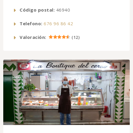
Código postal:
46940
Telefono:
676 96 86 42
Valoración:
(
12
)