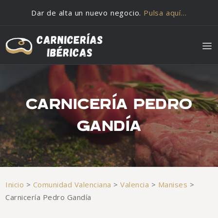
Saltar al contenido
Dar de alta un nuevo negocio.
Pulsa aquí…
CARNICERÍA PEDRO
GANDÍA
Inicio
>
Comunidad Valenciana
>
Valencia
>
Manises
>
Carnicería Pedro Gandía