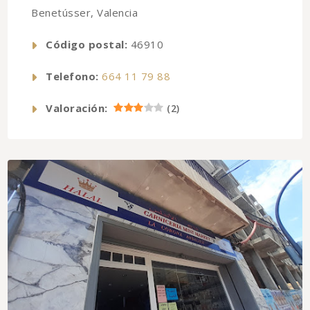
Benetússer, Valencia
Código postal:
46910
Telefono:
664 11 79 88
Valoración:
(
2
)