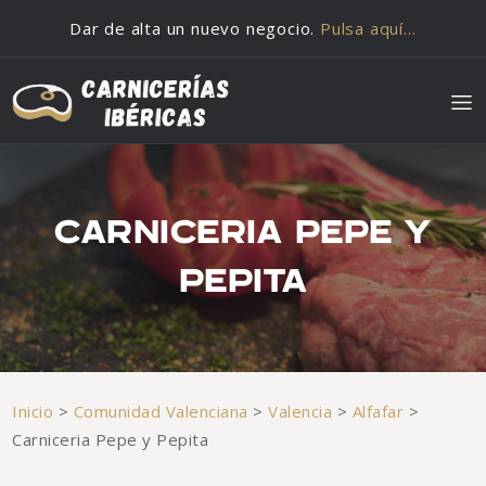
Saltar al contenido
Dar de alta un nuevo negocio.
Pulsa aquí…
CARNICERIA PEPE Y
PEPITA
Inicio
>
Comunidad Valenciana
>
Valencia
>
Alfafar
>
Carniceria Pepe y Pepita