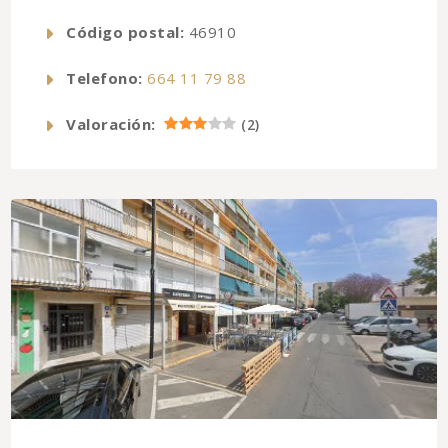
Código postal:
46910
Telefono:
664 11 79 88
Valoración:
(
2
)