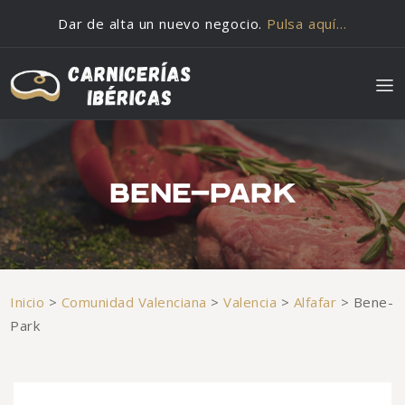
Saltar al contenido
Dar de alta un nuevo negocio.
Pulsa aquí…
BENE-PARK
Inicio
>
Comunidad Valenciana
>
Valencia
>
Alfafar
>
Bene-
Park