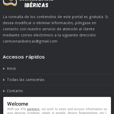
La consulta de los contenidos de este portal es gratuita. Si
desea modificar o eliminar información, póngase en
contacto con nuestro servicio de atención al cliente
mediante correo electrónico a la siguiente dirección:
carniceriasibericas@gmail.com
Accesos rápidos
Inicio
Todas las carnicerías
Contacto
Política de cookies
Welcome
With our 476
partners
, we wish to store and access information on
Política de privacidad
your devices (cookies, pixels in emails, device fingerprinting, etc.),