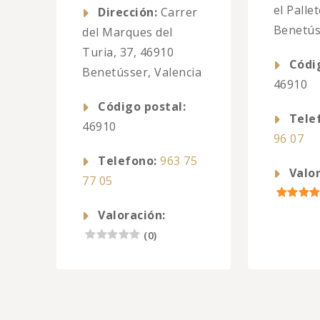
el Palle
Dirección:
Carrer
Benetús
del Marques del
Turia, 37, 46910
Códi
Benetússer, Valencia
46910
Código postal:
Tele
46910
96 07
Telefono:
963 75
Valor
77 05
Valoración:
(
0
)