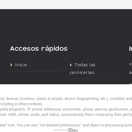
Accesos rápidos
Inicio
Todas las
*
carnicerías
a
*
Contacto
Política de cookies
s
Política de
ur devices (cookies, pixels in emails, device fingerprinting, etc.), combine an
including in other contexts.
privacidad
loyalty programs, IP, postal addresses and emails, phone, precise geolocation, 
post, SMS, phone, audio, and video), personalising them, measuring their per
kie" icon
. You can also "set detailed preferences" and object to processing acti
powered by