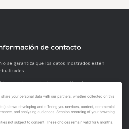
Información de contacto
No se garantiza que los datos mostrados estén
ctualizados.
* Los precios mostrados son estimaciones y no
e garantiza su veracidad.
d share your personal data with our partners, whether collected on this
etc.) allows developing and offering you services, content, commercial
formance, and analysing audiences. Session recording of your browsing
vities not subject to consent. These choices remain valid for 6 months.