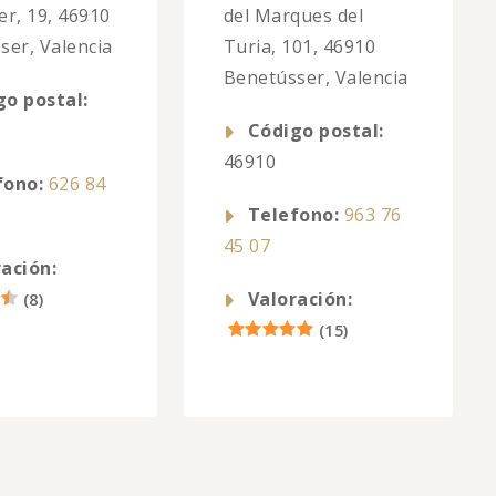
ter, 19, 46910
del Marques del
ser, Valencia
Turia, 101, 46910
Benetússer, Valencia
go postal:
Código postal:
46910
fono:
626 84
Telefono:
963 76
45 07
ación:
Valoración:
(
8
)
(
15
)