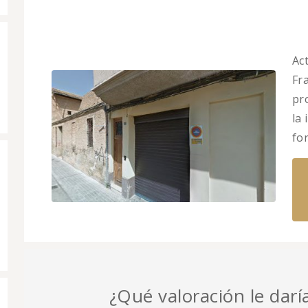
Ac
Fr
pr
la
fo
¿Qué valoración le darí