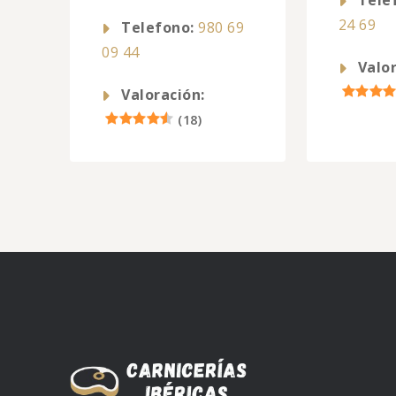
Tele
24 69
Telefono:
980 69
09 44
Valor
Valoración:
(
18
)