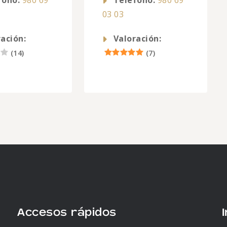
fono:
980 69
Telefono:
980 69
03 03
ación:
Valoración:
(
14
)
(
7
)
Accesos rápidos