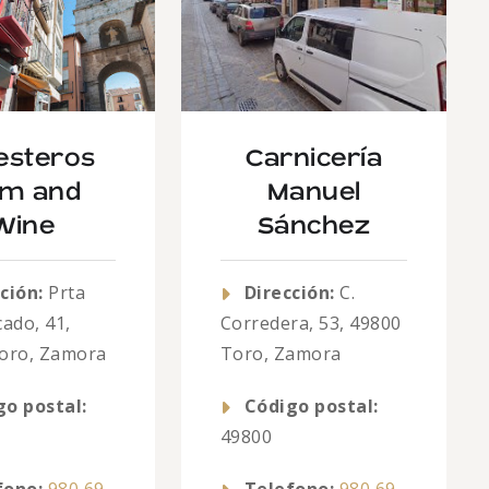
lesteros
Carnicería
m and
Manuel
Wine
Sánchez
ción:
Prta
Dirección:
C.
ado, 41,
Corredera, 53, 49800
oro, Zamora
Toro, Zamora
go postal:
Código postal:
49800