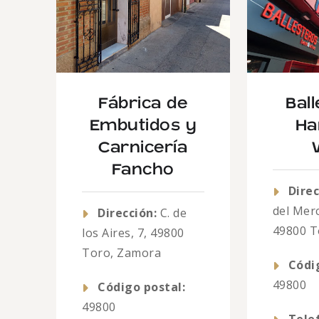
Fábrica de
Bal
Embutidos y
Ha
Carnicería
Fancho
Direc
del Merc
Dirección:
C. de
49800 T
los Aires, 7, 49800
Toro, Zamora
Códi
49800
Código postal:
49800