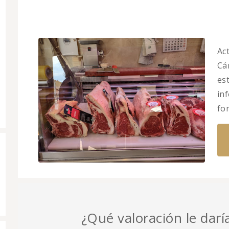
Ac
Cár
es
in
fo
¿Qué valoración le darí