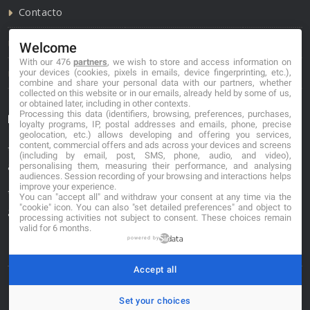
Contacto
Política de cookies
Welcome
With our 476
partners
, we wish to store and access information on
Política de privacidad
your devices (cookies, pixels in emails, device fingerprinting, etc.),
combine and share your personal data with our partners, whether
collected on this website or in our emails, already held by some of us,
or obtained later, including in other contexts.
Processing this data (identifiers, browsing, preferences, purchases,
Información de contacto
loyalty programs, IP, postal addresses and emails, phone, precise
geolocation, etc.) allows developing and offering you services,
content, commercial offers and ads across your devices and screens
*No se garantiza que los datos mostrados estén
(including by email, post, SMS, phone, audio, and video),
actualizados.
personalising them, measuring their performance, and analysing
audiences. Session recording of your browsing and interactions helps
improve your experience.
** Los precios mostrados son estimaciones y no se
You can "accept all" and withdraw your consent at any time via the
"cookie" icon
. You can also "set detailed preferences" and object to
garantiza su veracidad.
processing activities not subject to consent. These choices remain
valid for 6 months.
powered by
Accept all
© 2026. carniceriasibericas.com
Set your choices