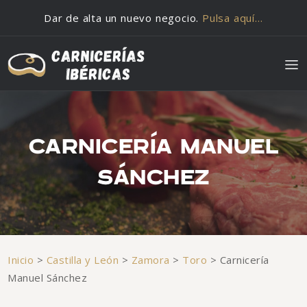
Saltar al contenido
Dar de alta un nuevo negocio.
Pulsa aquí…
CARNICERÍA MANUEL
SÁNCHEZ
Inicio
>
Castilla y León
>
Zamora
>
Toro
>
Carnicería
Manuel Sánchez