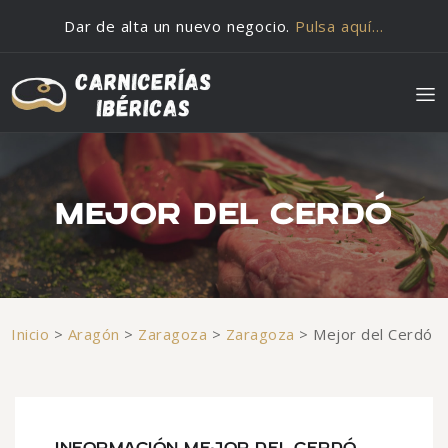
Saltar al contenido
Dar de alta un nuevo negocio.
Pulsa aquí…
MEJOR DEL CERDÓ
Inicio
>
Aragón
>
Zaragoza
>
Zaragoza
>
Mejor del Cerdó
INFORMACIÓN MEJOR DEL CERDÓ