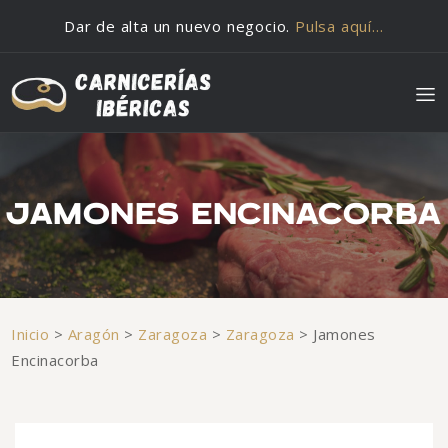
Saltar al contenido
Dar de alta un nuevo negocio.
Pulsa aquí…
JAMONES ENCINACORBA
Inicio
>
Aragón
>
Zaragoza
>
Zaragoza
>
Jamones
Encinacorba