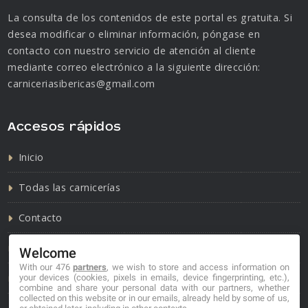
La consulta de los contenidos de este portal es gratuita. Si
desea modificar o eliminar información, póngase en
contacto con nuestro servicio de atención al cliente
mediante correo electrónico a la siguiente dirección:
carniceriasibericas@gmail.com
Accesos rápidos
Inicio
Todas las carnicerías
Contacto
Política de cookies
Welcome
With our 476
partners
, we wish to store and access information on
Política de privacidad
your devices (cookies, pixels in emails, device fingerprinting, etc.),
combine and share your personal data with our partners, whether
collected on this website or in our emails, already held by some of us,