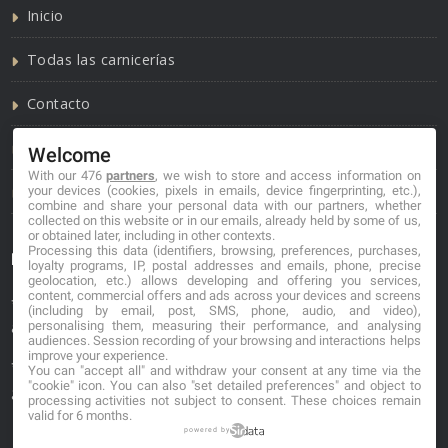
Inicio
Todas las carnicerías
Contacto
Política de cookies
Welcome
With our 476
partners
, we wish to store and access information on
Política de privacidad
your devices (cookies, pixels in emails, device fingerprinting, etc.),
combine and share your personal data with our partners, whether
collected on this website or in our emails, already held by some of us,
or obtained later, including in other contexts.
Processing this data (identifiers, browsing, preferences, purchases,
Información de contacto
loyalty programs, IP, postal addresses and emails, phone, precise
geolocation, etc.) allows developing and offering you services,
content, commercial offers and ads across your devices and screens
*No se garantiza que los datos mostrados estén
(including by email, post, SMS, phone, audio, and video),
personalising them, measuring their performance, and analysing
actualizados.
audiences. Session recording of your browsing and interactions helps
improve your experience.
** Los precios mostrados son estimaciones y no se
You can "accept all" and withdraw your consent at any time via the
"cookie" icon
. You can also "set detailed preferences" and object to
garantiza su veracidad.
processing activities not subject to consent. These choices remain
valid for 6 months.
powered by