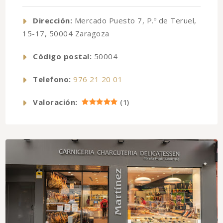
Dirección:
Mercado Puesto 7, P.º de Teruel,
15-17, 50004 Zaragoza
Código postal:
50004
Telefono:
976 21 20 01
Valoración:
(
1
)