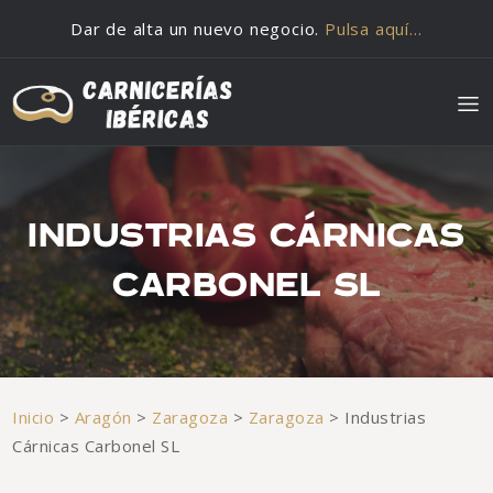
Saltar al contenido
Dar de alta un nuevo negocio.
Pulsa aquí…
INDUSTRIAS CÁRNICAS
CARBONEL SL
Inicio
>
Aragón
>
Zaragoza
>
Zaragoza
>
Industrias
Cárnicas Carbonel SL