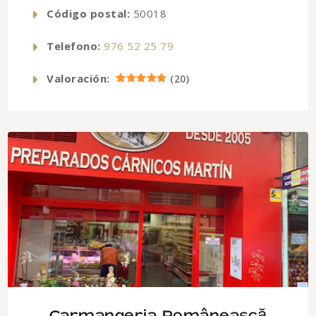
Código postal:
50018
Telefono:
976 52 25 79
Valoración:
(
20
)
Carmangeria Românească