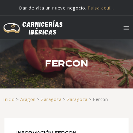
Saltar al contenido
Dar de alta un nuevo negocio.
Pulsa aquí…
FERCON
Inicio
>
Aragón
>
Zaragoza
>
Zaragoza
>
Fercon
INFORMACIÓN FERCON