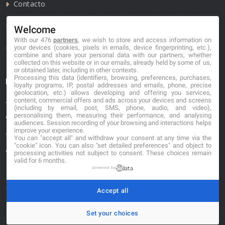
Contacto
Política de cookies
Welcome
With our 476
partners
, we wish to store and access information on
Política de privacidad
your devices (cookies, pixels in emails, device fingerprinting, etc.),
combine and share your personal data with our partners, whether
collected on this website or in our emails, already held by some of us,
or obtained later, including in other contexts.
Processing this data (identifiers, browsing, preferences, purchases,
Información de contacto
loyalty programs, IP, postal addresses and emails, phone, precise
geolocation, etc.) allows developing and offering you services,
content, commercial offers and ads across your devices and screens
*No se garantiza que los datos mostrados estén
(including by email, post, SMS, phone, audio, and video),
actualizados.
personalising them, measuring their performance, and analysing
audiences. Session recording of your browsing and interactions helps
improve your experience.
** Los precios mostrados son estimaciones y no se
You can "accept all" and withdraw your consent at any time via the
"cookie" icon
. You can also "set detailed preferences" and object to
garantiza su veracidad.
processing activities not subject to consent. These choices remain
valid for 6 months.
powered by
Accept all
© 2026. carniceriasibericas.com
Set your choices