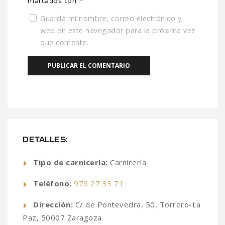
marcados con
*
Guarda mi nombre, correo electrónico y
web en este navegador para la próxima vez
que comente.
DETALLES:
Tipo de carnicería:
Carnicería
Teléfono:
976 27 33 71
Dirección:
C/ de Pontevedra, 50, Torrero-La
Paz, 50007 Zaragoza