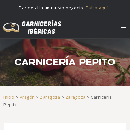
Saltar al contenido
Dar de alta un nuevo negocio.
Pulsa aquí…
CARNICERÍA PEPITO
Inicio
>
Aragón
>
Zaragoza
>
Zaragoza
>
Carnicería
Pepito