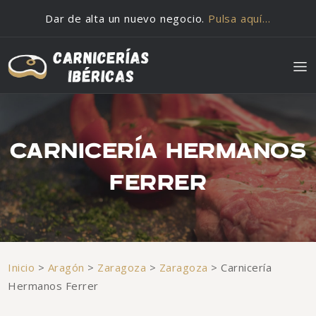
Saltar al contenido
Dar de alta un nuevo negocio.
Pulsa aquí…
CARNICERÍA HERMANOS
FERRER
Inicio
>
Aragón
>
Zaragoza
>
Zaragoza
>
Carnicería
Hermanos Ferrer