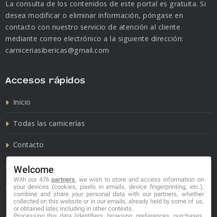
La consulta de los contenidos de este portal es gratuita. Si
desea modificar o eliminar información, póngase en
contacto con nuestro servicio de atención al cliente
mediante correo electrónico a la siguiente dirección:
carniceriasibericas@gmail.com
Accesos rápidos
Inicio
Todas las carnicerías
Contacto
Política de cookies
Welcome
With our 476
partners
, we wish to store and access information on
Política de privacidad
your devices (cookies, pixels in emails, device fingerprinting, etc.),
combine and share your personal data with our partners, whether
collected on this website or in our emails, already held by some of us,
or obtained later, including in other contexts.
Processing this data (identifiers, browsing, preferences, purchases,