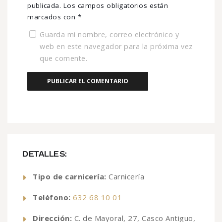
publicada.
Los campos obligatorios están
marcados con
*
Guarda mi nombre, correo electrónico y
web en este navegador para la próxima vez
que comente.
DETALLES:
Tipo de carnicería:
Carnicería
Teléfono:
632 68 10 01
Dirección:
C. de Mayoral, 27, Casco Antiguo,