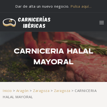
Saltar al contenido
Dar de alta un nuevo negocio.
Pulsa aquí…
CARNICERIA HALAL
MAYORAL
Inicio
>
Aragón
>
Zaragoza
>
Zaragoza
>
CARNICERIA
HALAL MAYORAL