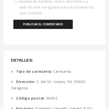
Guarda mi nombre, correo electrónico y
web en este navegador para la próxima vez
que comente.
DETALLES:
Tipo de carnicería:
Carnicería
Dirección:
C. del Dr. Iranzo, 56, 50002
Zaragoza
Código postal:
50002
Horarios:
Domingo: Cerrado, Jueves: 8:30–