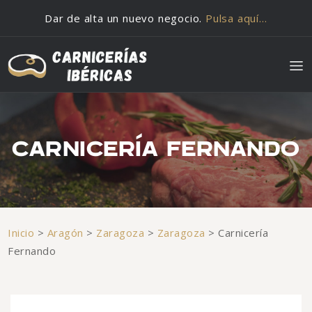
Saltar al contenido
Dar de alta un nuevo negocio.
Pulsa aquí…
CARNICERÍA FERNANDO
Inicio
>
Aragón
>
Zaragoza
>
Zaragoza
>
Carnicería
Fernando