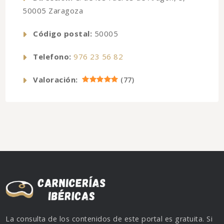
50005 Zaragoza
Código postal:
50005
Telefono:
976 23 56 82
Valoración:
(
77
)
La consulta de los contenidos de este portal es gratuita. Si