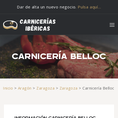
Saltar al contenido
Dar de alta un nuevo negocio.
Pulsa aquí…
CARNICERÍA BELLOC
Inicio
>
Aragón
>
Zaragoza
>
Zaragoza
>
Carnicería Belloc
INFORMACIÓN CARNICERÍA BELLOC