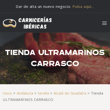
Saltar al contenido
Dar de alta un nuevo negocio.
Pulsa aquí…
TIENDA ULTRAMARINOS
CARRASCO
Inicio
>
Andalucía
>
Sevilla
>
Alcalá de Guadaíra
>
Tienda
ULTRAMARINOS CARRASCO