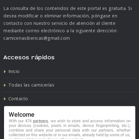
La consulta de los contenidos de este portal es gratuita. Si
desea modificar o eliminar información, póngase en
contacto con nuestro servicio de atención al cliente
mediante correo electrónico a la siguiente dirección:
carniceriasibericas@gmail.com
Accesos rápidos
Inicio
Todas las carnicerías
Contacto
Política de cookies
Welcome
With our 476
partners
, we wish to store and access information on
Política de privacidad
your devices (cookies, pixels in emails, device fingerprinting, etc.),
combine and share your personal data with our partners, whether
collected on this website or in our emails, already held by some of us,