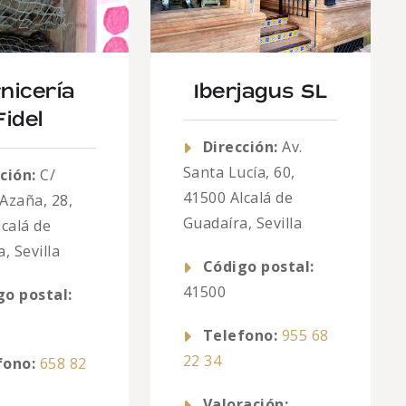
nicería
Iberjagus SL
Fidel
Dirección:
Av.
Santa Lucía, 60,
ción:
C/
41500 Alcalá de
Azaña, 28,
Guadaíra, Sevilla
calá de
, Sevilla
Código postal:
41500
go postal:
Telefono:
955 68
22 34
fono:
658 82
Valoración: