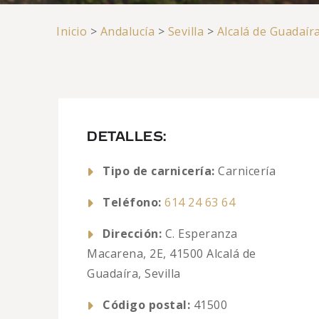
Inicio
>
Andalucía
>
Sevilla
>
Alcalá de Guadaír
DETALLES:
Tipo de carnicería:
Carnicería
Teléfono:
614 24 63 64
Dirección:
C. Esperanza
Macarena, 2E, 41500 Alcalá de
Guadaíra, Sevilla
Código postal:
41500