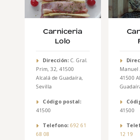
Carniceria
Car
Lolo
Dirección:
C. Gral.
Direc
Prim, 32, 41500
Manuel 
Alcalá de Guadaíra,
41500 Al
Sevilla
Guadaíra
Código postal:
Códi
41500
41500
Telefono:
692 61
Tele
68 08
12 19