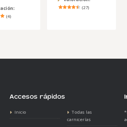
(
27
)
ación:
(
4
)
Accesos rápidos
Inicio
Todas las
*
carnicerías
a