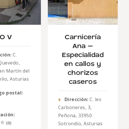
O V
Carnicería
Ana –
ción:
C.
Especialidad
Quevedo,
en callos y
an Martín del
chorizos
lio, Asturias
caseros
go postal:
Dirección:
C. les
Carboneres, 3,
ación:
Peñona, 33950
(
0
)
Sotrondio, Asturias