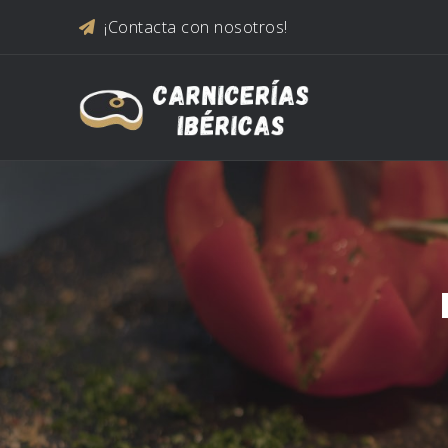
Saltar al contenido
¡Contacta con nosotros!