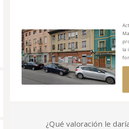
Ac
Ma
pr
la
fo
¿Qué valoración le darí