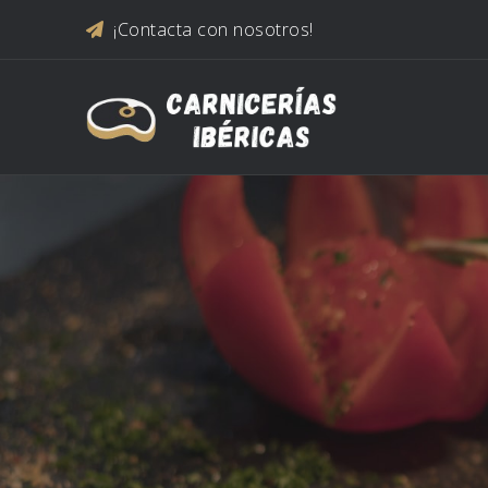
Saltar al contenido
¡Contacta con nosotros!