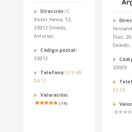
Ar
Dirección:
C.
Victor Hevia, 12,
Direc
33012 Oviedo,
Fernand
Asturias
Díaz, 26
Oviedo, 
Código postal:
33012
Códi
33009
Telefono:
613 48
04 12
Tele
63 59
Valoración:
(
14
)
Valor