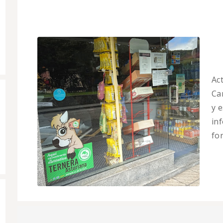
Ac
Car
y 
in
fo