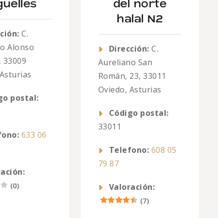
guelles
del norte
halal N2
ción:
C.
o Alonso
Dirección:
C.
, 33009
Aureliano San
Asturias
Román, 23, 33011
Oviedo, Asturias
go postal:
Código postal:
33011
fono:
633 06
Telefono:
608 05
79 87
ación:
(
0
)
Valoración:
(
7
)