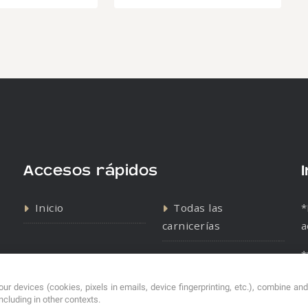
Accesos rápidos
Inicio
Todas las
*
carnicerías
a
*
Contacto
Política de cookies
s
Política de
ur devices (cookies, pixels in emails, device fingerprinting, etc.), combine an
including in other contexts.
privacidad