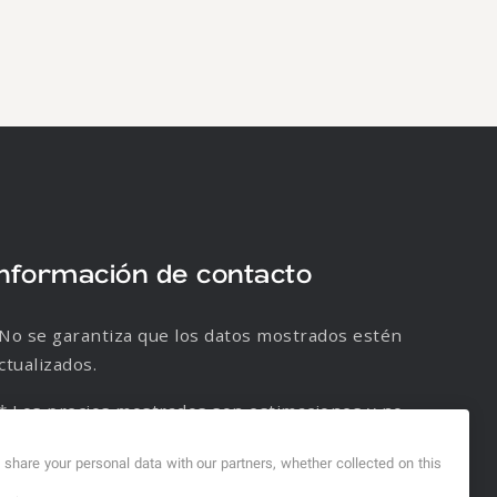
Información de contacto
No se garantiza que los datos mostrados estén
ctualizados.
* Los precios mostrados son estimaciones y no
e garantiza su veracidad.
d share your personal data with our partners, whether collected on this