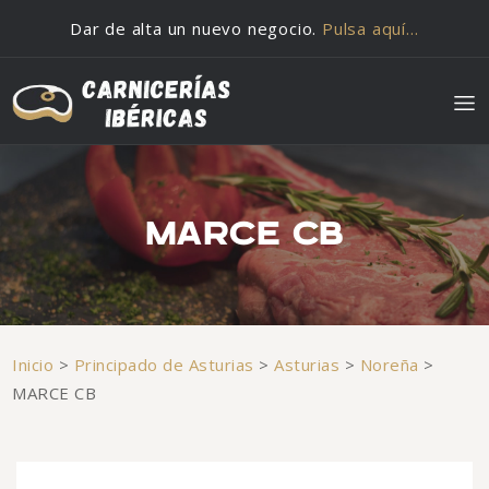
Saltar al contenido
Dar de alta un nuevo negocio.
Pulsa aquí…
MARCE CB
Inicio
>
Principado de Asturias
>
Asturias
>
Noreña
>
MARCE CB