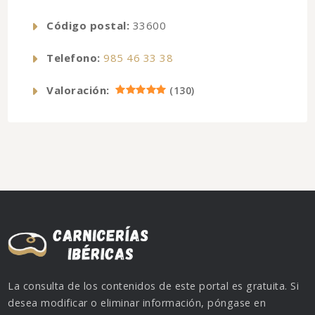
Código postal:
33600
Telefono:
985 46 33 38
Valoración:
(
130
)
La consulta de los contenidos de este portal es gratuita. Si
desea modificar o eliminar información, póngase en