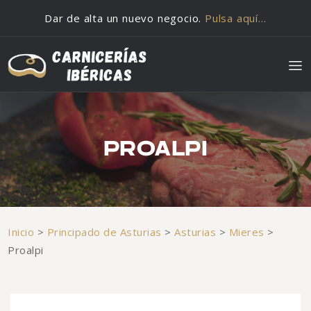
Saltar al contenido
Dar de alta un nuevo negocio.
Pulsa aquí…
PROALPI
Inicio
>
Principado de Asturias
>
Asturias
>
Mieres
>
Proalpi