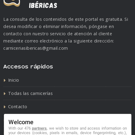
La consulta de los contenidos de este portal es gratuita. Si
desea modificar o eliminar información, póngase en
contacto con nuestro servicio de atención al cliente
mediante correo electrónico a la siguiente dirección:
carniceriasibericas@gmail.com
Accesos rápidos
Inicio
Todas las carnicerías
Contacto
Política de cookies
Welcome
With our 476
partners
, we wish to store and access information on
Política de privacidad
your devices (cookies, pixels in emails, device fingerprinting, etc.),