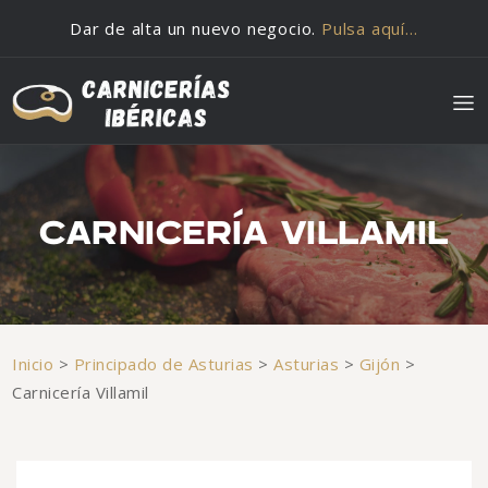
Saltar al contenido
Dar de alta un nuevo negocio.
Pulsa aquí…
CARNICERÍA VILLAMIL
Inicio
>
Principado de Asturias
>
Asturias
>
Gijón
>
Carnicería Villamil