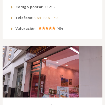
Código postal:
33212
Telefono:
984 19 81 79
Valoración:
(
49
)