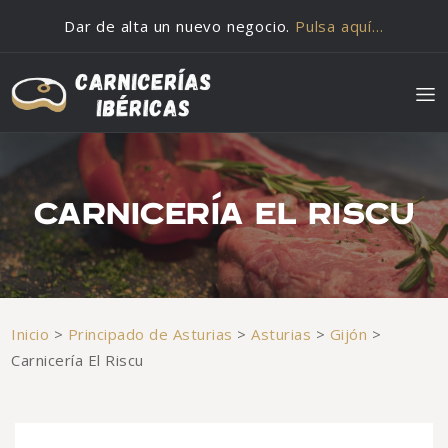
Saltar al contenido
Dar de alta un nuevo negocio.
Pulsa aquí…
CARNICERÍA EL RISCU
Inicio
>
Principado de Asturias
>
Asturias
>
Gijón
>
Carnicería El Riscu