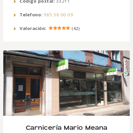
Código postal:
33211
Telefono:
985 38 00 09
Valoración:
(
42
)
Carnicería Mario Meana