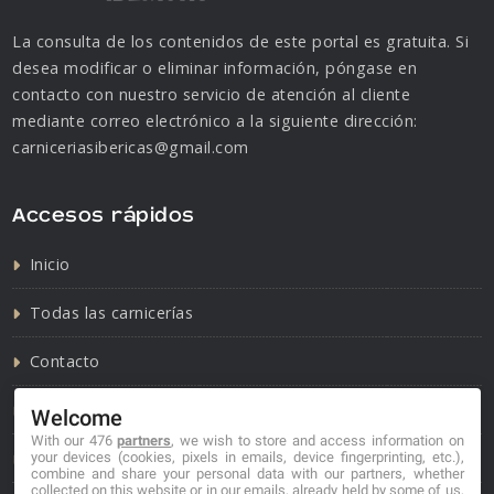
La consulta de los contenidos de este portal es gratuita. Si
desea modificar o eliminar información, póngase en
contacto con nuestro servicio de atención al cliente
mediante correo electrónico a la siguiente dirección:
carniceriasibericas@gmail.com
Accesos rápidos
Inicio
Todas las carnicerías
Contacto
Política de cookies
Welcome
With our 476
partners
, we wish to store and access information on
Política de privacidad
your devices (cookies, pixels in emails, device fingerprinting, etc.),
combine and share your personal data with our partners, whether
collected on this website or in our emails, already held by some of us,