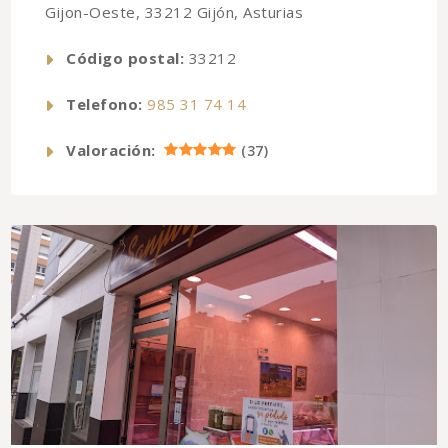
Gijon-Oeste, 33212 Gijón, Asturias
Código postal:
33212
Telefono:
985 31 74 14
Valoración:
(
37
)