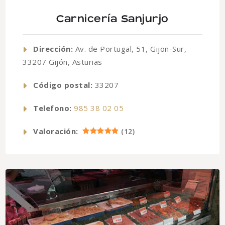
Carnicería Sanjurjo
Dirección:
Av. de Portugal, 51, Gijon-Sur,
33207 Gijón, Asturias
Código postal:
33207
Telefono:
985 38 02 05
Valoración:
(
12
)