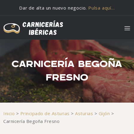
Saltar al contenido
Dar de alta un nuevo negocio.
Pulsa aquí…
CARNICERÍA BEGOÑA
FRESNO
Inicio
>
Principado de Asturias
>
Asturias
>
Gijón
>
Carnicería Begoña Fresno