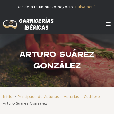
Saltar al contenido
Dar de alta un nuevo negocio.
Pulsa aquí…
ARTURO SUÁREZ
GONZÁLEZ
Inicio
>
Principado de Asturias
>
Asturias
>
Cudillero
>
Arturo Suárez González