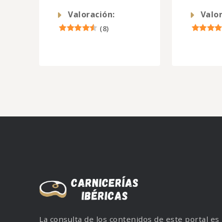
Valoración:
Valor
(
8
)
La consulta de los contenidos de este portal es