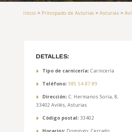
Inicio
>
Principado de Asturias
>
Asturias
>
Avi
DETALLES:
Tipo de carnicería:
Carnicería
Teléfono:
985 54 87 89
Dirección:
C. Hermanos Soria, 8,
33402 Avilés, Asturias
Código postal:
33402
Horarios:
Domingo: Cerrado,