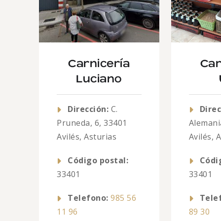
Carnicería
Car
Luciano
Dirección:
C.
Direc
Pruneda, 6, 33401
Alemani
Avilés, Asturias
Avilés, 
Código postal:
Códi
33401
33401
Telefono:
985 56
Tele
11 96
89 30