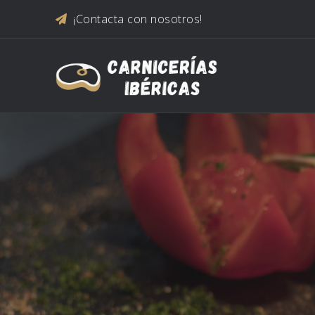
Saltar al contenido
¡Contacta con nosotros!