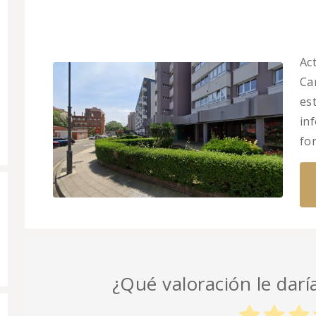
Ac
Car
es
in
fo
¿Qué valoración le darí