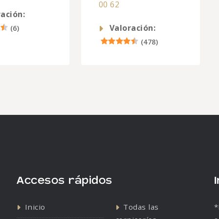
00 62
ación:
Valoración:
(
6
)
(
478
)
Accesos rápidos
Inicio
Todas las
*