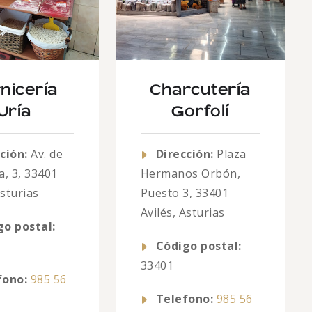
nicería
Charcutería
Uría
Gorfolí
ción:
Av. de
Dirección:
Plaza
a, 3, 33401
Hermanos Orbón,
Asturias
Puesto 3, 33401
Avilés, Asturias
go postal:
Código postal:
33401
fono:
985 56
Telefono:
985 56