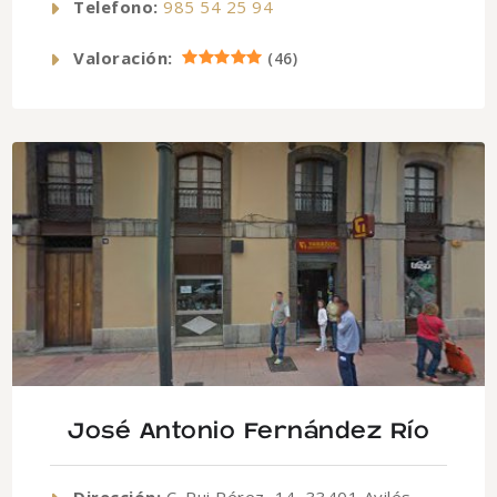
Telefono:
985 54 25 94
Valoración:
(
46
)
José Antonio Fernández Río
Dirección:
C. Rui Pérez, 14, 33401 Avilés,