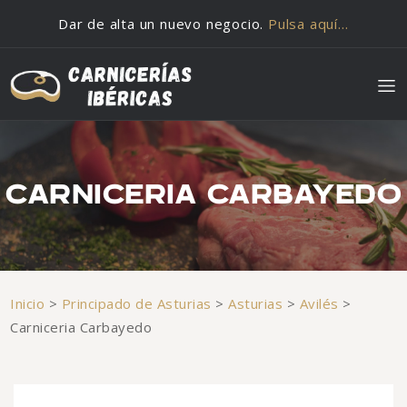
Saltar al contenido
Dar de alta un nuevo negocio.
Pulsa aquí…
CARNICERIA CARBAYEDO
Inicio
>
Principado de Asturias
>
Asturias
>
Avilés
>
Carniceria Carbayedo