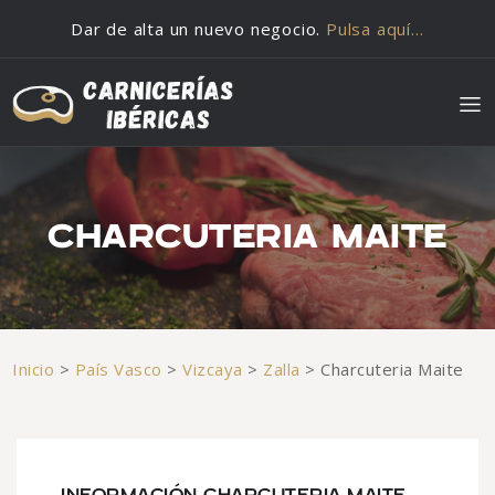
Saltar al contenido
Dar de alta un nuevo negocio.
Pulsa aquí…
CHARCUTERIA MAITE
Inicio
>
País Vasco
>
Vizcaya
>
Zalla
>
Charcuteria Maite
INFORMACIÓN CHARCUTERIA MAITE