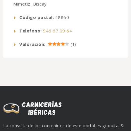
Mimetiz, Biscay
Código postal:
48860
Telefono:
946 67 09 64
Valoración:
(
1
)
La consulta de los contenidos de este portal es gratuita. Si