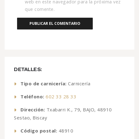
web en este navegador para la próxima vez
que comente.
DETALLES:
Tipo de carnicería:
Carnicería
Teléfono:
602 33 28 33
Dirección:
Txabarri K., 79, BAJO, 48910
Sestao, Biscay
Código postal:
48910