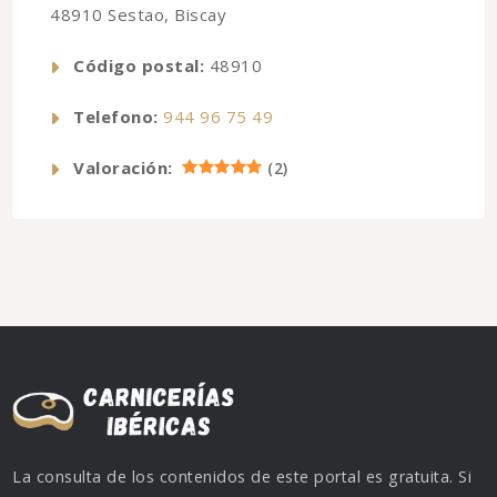
48910 Sestao, Biscay
Código postal:
48910
Telefono:
944 96 75 49
Valoración:
(
2
)
La consulta de los contenidos de este portal es gratuita. Si