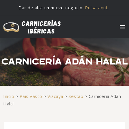
Saltar al contenido
Dar de alta un nuevo negocio.
Pulsa aquí…
CARNICERÍA ADÁN HALAL
Inicio
>
País Vasco
>
Vizcaya
>
Sestao
>
Carnicería Adán
Halal