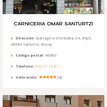
CARNICERIA OMAR SANTURTZI
Dirección:
Iparragirre Etorbidea, 04, BAJO,
48980 Santurtzi, Biscay
Código postal:
48980
Telefono:
642 71 14 81
Valoración:
(
2
)