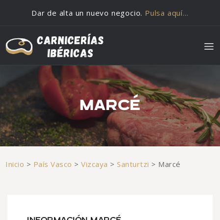
Saltar al contenido
Dar de alta un nuevo negocio.
Pulsa aquí…
MARCÉ
Inicio
>
País Vasco
>
Vizcaya
>
Santurtzi
>
Marcé
INFORMACIÓN MARCÉ