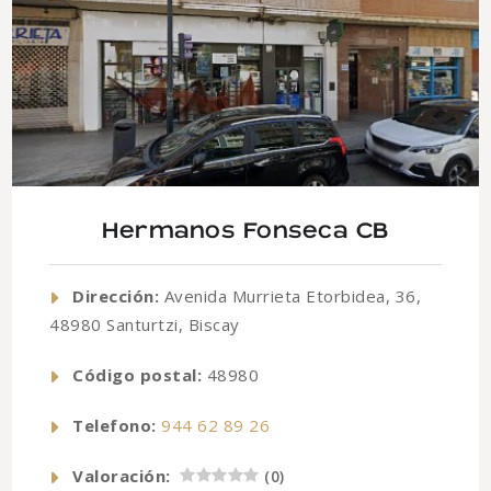
Hermanos Fonseca CB
Dirección:
Avenida Murrieta Etorbidea, 36,
48980 Santurtzi, Biscay
Código postal:
48980
Telefono:
944 62 89 26
Valoración:
(
0
)