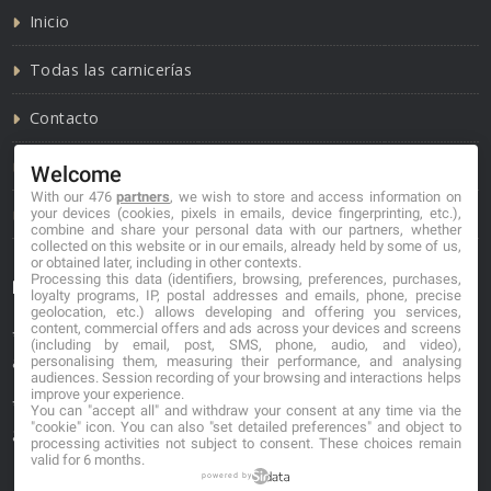
Inicio
Todas las carnicerías
Contacto
Política de cookies
Welcome
With our 476
partners
, we wish to store and access information on
Política de privacidad
your devices (cookies, pixels in emails, device fingerprinting, etc.),
combine and share your personal data with our partners, whether
collected on this website or in our emails, already held by some of us,
or obtained later, including in other contexts.
Processing this data (identifiers, browsing, preferences, purchases,
Información de contacto
loyalty programs, IP, postal addresses and emails, phone, precise
geolocation, etc.) allows developing and offering you services,
content, commercial offers and ads across your devices and screens
*No se garantiza que los datos mostrados estén
(including by email, post, SMS, phone, audio, and video),
actualizados.
personalising them, measuring their performance, and analysing
audiences. Session recording of your browsing and interactions helps
improve your experience.
** Los precios mostrados son estimaciones y no se
You can "accept all" and withdraw your consent at any time via the
"cookie" icon
. You can also "set detailed preferences" and object to
garantiza su veracidad.
processing activities not subject to consent. These choices remain
valid for 6 months.
powered by