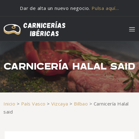
Saltar al contenido
Dar de alta un nuevo negocio.
Pulsa aquí…
CARNICERÍA HALAL SAID
Inicio
>
País Vasco
>
Vizcaya
>
Bilbao
>
Carnicería Halal
said