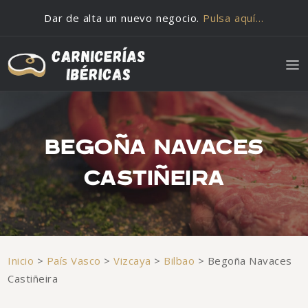
Saltar al contenido
Dar de alta un nuevo negocio.
Pulsa aquí…
BEGOÑA NAVACES
CASTIÑEIRA
Inicio
>
País Vasco
>
Vizcaya
>
Bilbao
>
Begoña Navaces
Castiñeira