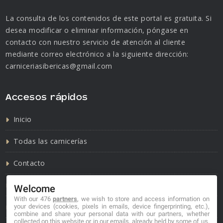
La consulta de los contenidos de este portal es gratuita. Si
desea modificar o eliminar información, póngase en
contacto con nuestro servicio de atención al cliente
mediante correo electrónico a la siguiente dirección:
carniceriasibericas@gmail.com
Accesos rápidos
Inicio
Todas las carnicerías
Contacto
Política de cookies
Welcome
With our 476
partners
, we wish to store and access information on
Política de privacidad
your devices (cookies, pixels in emails, device fingerprinting, etc.),
combine and share your personal data with our partners, whether
collected on this website or in our emails, already held by some of us,