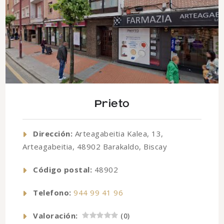
Prieto
Dirección:
Arteagabeitia Kalea, 13,
Arteagabeitia, 48902 Barakaldo, Biscay
Código postal:
48902
Telefono:
944 99 41 96
Valoración:
(
0
)