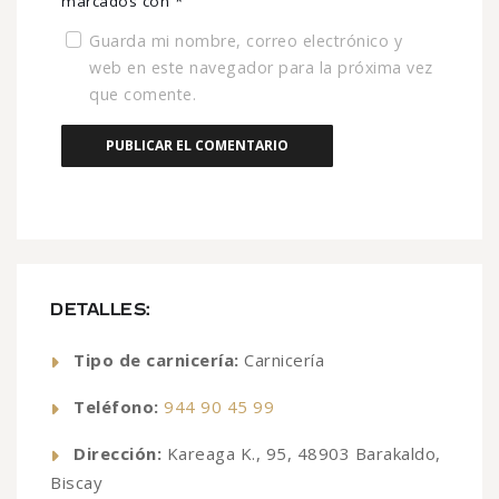
marcados con
*
Guarda mi nombre, correo electrónico y
web en este navegador para la próxima vez
que comente.
DETALLES:
Tipo de carnicería:
Carnicería
Teléfono:
944 90 45 99
Dirección:
Kareaga K., 95, 48903 Barakaldo,
Biscay