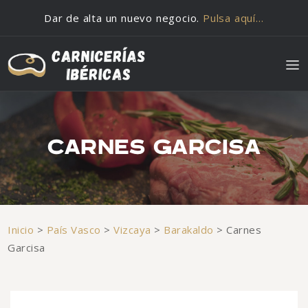
Saltar al contenido
Dar de alta un nuevo negocio.
Pulsa aquí…
CARNES GARCISA
Inicio
>
País Vasco
>
Vizcaya
>
Barakaldo
>
Carnes
Garcisa