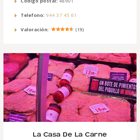
Código postal:
48901
Telefono:
944 37 45 61
Valoración:
(
19
)
La Casa De La Carne