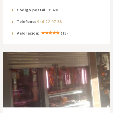
Código postal:
01400
Telefono:
946 72 07 38
Valoración:
(
13
)