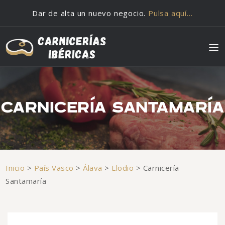
Saltar al contenido
Dar de alta un nuevo negocio.
Pulsa aquí…
CARNICERÍA SANTAMARÍA
Inicio
>
País Vasco
>
Álava
>
Llodio
>
Carnicería
Santamaría