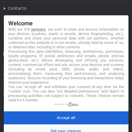
Contacto
Política de cookies
Welcome
With our 476
partners
, we wish to store and access information on
Política de privacidad
your devices (cookies, pixels in emails, device fingerprinting, etc.),
combine and share your personal data with our partners, whether
collected on this website or in our emails, already held by some of us,
or obtained later, including in other contexts.
Processing this data (identifiers, browsing, preferences, purchases,
Información de contacto
loyalty programs, IP, postal addresses and emails, phone, precise
geolocation, etc.) allows developing and offering you services,
content, commercial offers and ads across your devices and screens
*No se garantiza que los datos mostrados estén
(including by email, post, SMS, phone, audio, and video),
actualizados.
personalising them, measuring their performance, and analysing
audiences. Session recording of your browsing and interactions helps
improve your experience.
** Los precios mostrados son estimaciones y no se
You can "accept all" and withdraw your consent at any time via the
"cookie" icon
. You can also "set detailed preferences" and object to
garantiza su veracidad.
processing activities not subject to consent. These choices remain
valid for 6 months.
powered by
Accept all
© 2026. carniceriasibericas.com
Set your choices