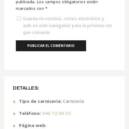
publicada.
Los campos obligatorios están
marcados con
*
Guarda mi nombre, correo electrónico y
web en este navegador para la próxima vez
que comente.
DETALLES:
Tipo de carnicería:
Carnicería
Teléfono:
946 72 04 35
Página web: